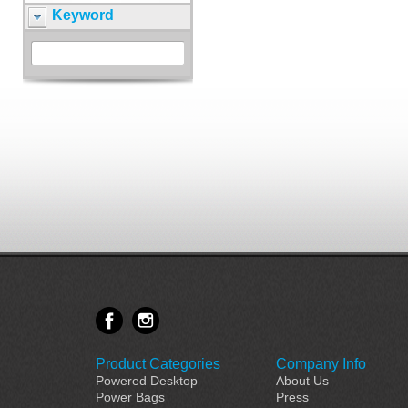
Keyword
Product Categories
Company Info
Powered Desktop
About Us
Power Bags
Press