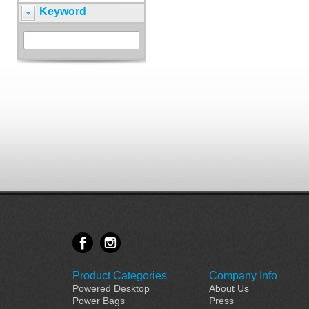
Keyword
Product Categories
Company Info
Powered Desktop
About Us
Power Bags
Press